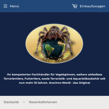
Menü
Einkaufswagen
Ihr kompetenter Fachhändler für Vogelspinnen, weitere wirbellose
Terrarientiere, Futtertiere, sowie Terraristik- und Aquaristikzubehör seit
nun mehr 10 Jahren. Arachno-World - das Original
›
Startseite
Rosenkäferlarven