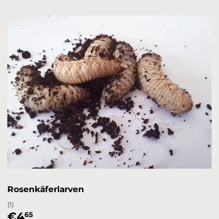
Rosenkäferlarven
(1)
€4
€4,65
65